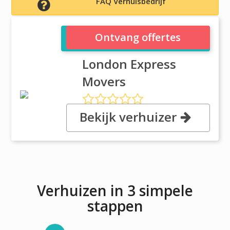
FAQ Verhuisbedrijf
London Express Movers
Ontvang offertes
London Express
Movers
Bekijk verhuizer
, 23a Abbotsbury Road, SM4 5LJ
Morden
Verhuizen in 3 simpele
stappen