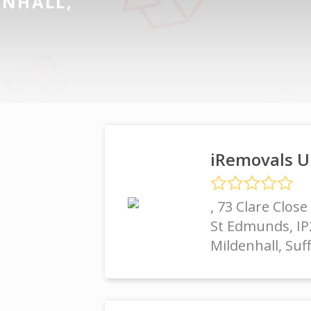
ENHALL,
G
iRemovals 
, 73 Clare Close
St Edmunds, I
Mildenhall, Suf