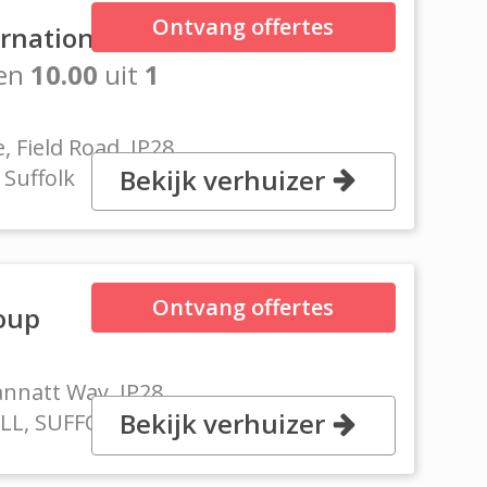
Ontvang offertes
ernational
en
10.00
uit
1
, Field Road, IP28
Bekijk verhuizer
 Suffolk
Ontvang offertes
oup
Dannatt Way, IP28
Bekijk verhuizer
LL, SUFFOLK