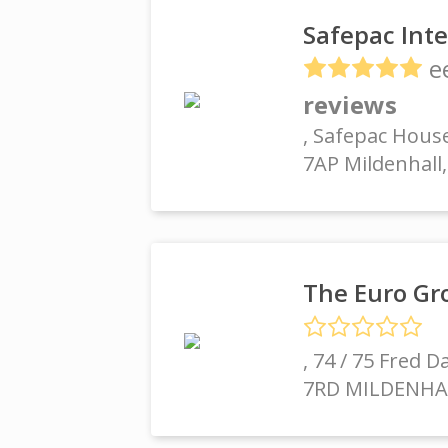
Safepac Int
e
reviews
, Safepac House
7AP Mildenhall,
The Euro Gr
, 74 / 75 Fred 
7RD MILDENHA