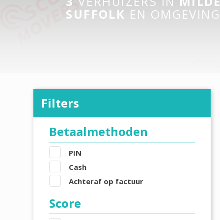
3
VERHUIZERS IN
MILD
SUFFOLK
EN OMGEVIN
Filters
Betaalmethoden
PIN
Cash
Achteraf op factuur
Score