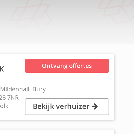
Ontvang offertes
UK
 Mildenhall, Bury
P28 7NR
Bekijk verhuizer
folk