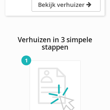
Bekijk verhuizer
, 9999 NW 89th Ave Unit 5,
33178-1459 Medley, FL
Verhuizen in 3 simpele
stappen
1