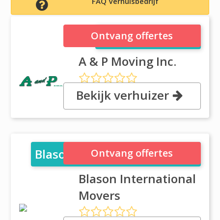
FAQ Verhuisbedrijf
A & P Moving Inc.
Ontvang offertes
A & P Moving Inc.
Bekijk verhuizer
, 9999 NW 89th Ave, 33178
Medley, FL
Blason International Movers
Ontvang offertes
Blason International
Movers