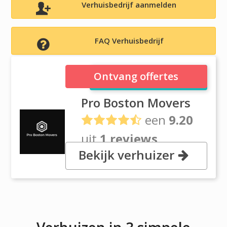
Verhuisbedrijf aanmelden
FAQ Verhuisbedrijf
Pro Boston Movers
Ontvang offertes
Pro Boston Movers
een
9.20
uit
1 reviews
Bekijk verhuizer
4 Concord Square, BO 02118
Massachusetts