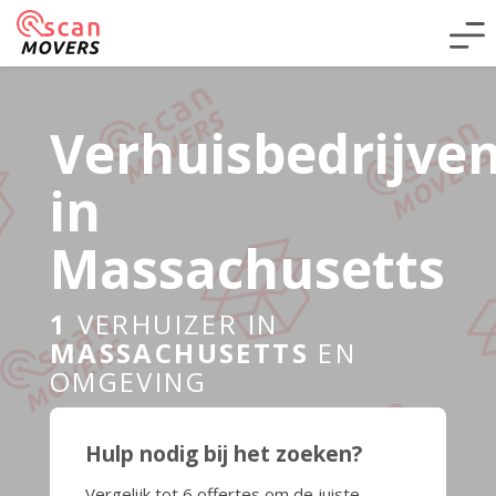
Verhuisbedrijve
in
Massachusetts
1
VERHUIZER IN
MASSACHUSETTS
EN
OMGEVING
Hulp nodig bij het zoeken?
Vergelijk tot 6 offertes om de juiste