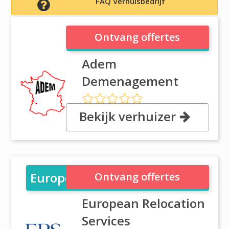
FAQ Verhuisbedrijf
Adem Demenagement
Ontvang offertes
Adem
Demenagement
Bekijk verhuizer
, 106 Cours Lieutaud, 13006
MARSEILLE
European Relocation Services
Ontvang offertes
European Relocation
Services