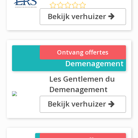
Bekijk verhuizer
94 chemin du Littoral, 13015
Marseille
Les Gentlemen du
Ontvang offertes
Demenagement
Les Gentlemen du
Demenagement
Bekijk verhuizer
, , 13016 Marseille