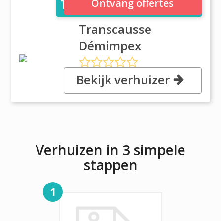
Transcausse Démimpex
Ontvang offertes
Transcausse
Démimpex
Bekijk verhuizer
, 521 chemin du littoral, 13322
Marseille
Verhuizen in 3 simpele
stappen
1