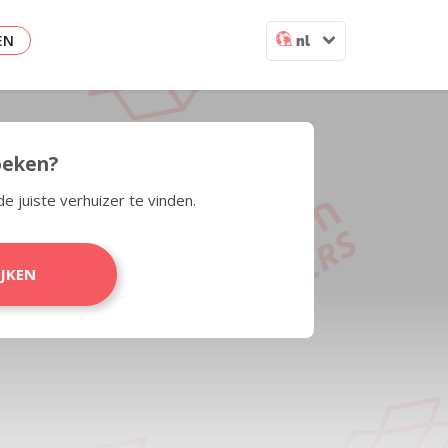
EN
nl
zoeken?
de juiste verhuizer te vinden.
IJKEN