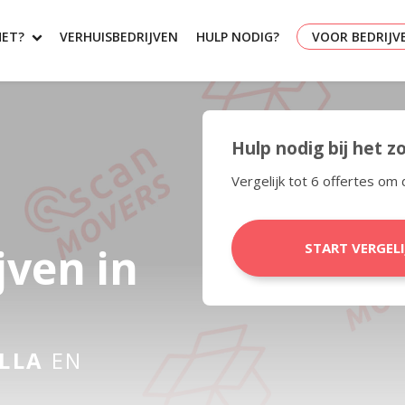
HET?
VERHUISBEDRIJVEN
HULP NODIG?
VOOR BEDRIJV
Hulp nodig bij het 
Vergelijk tot 6 offertes om 
jven in
START VERGEL
LLA
EN