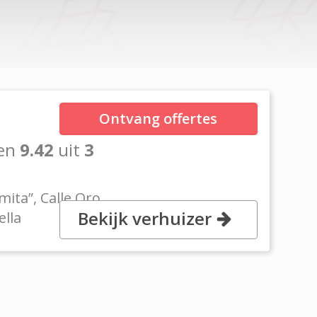
Ontvang offertes
en
9.42
uit
3
mita”, Calle Oro
Bekijk verhuizer
ella