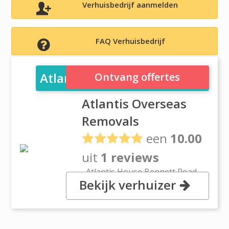
Verhuisbedrijf aanmelden
FAQ Verhuisbedrijf
Atlantis Overseas Removals
Ontvang offertes
Atlantis Overseas
Removals
een
10.00
uit
1 reviews
, Atlantis House,Bennett Road,
Bekijk verhuizer
LS6 3HN LEEDS, WEST
YORKSHIRE