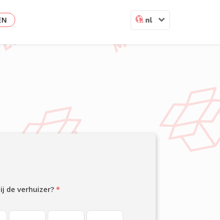
EN
nl
jij de verhuizer?
*