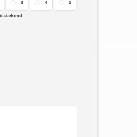
3
4
5
itstekend