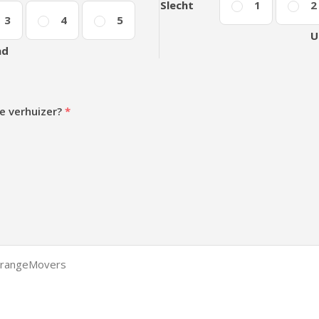
Slecht
1
2
3
4
5
U
nd
e verhuizer?
*