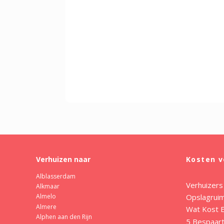
Verhuizen naar
Kosten v
Alblasserdam
Verhuizers
Alkmaar
Opslagrui
Almelo
Almere
Wat Kost E
Alphen aan den Rijn
5 Bespaart