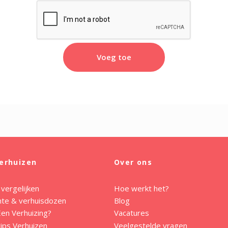
Voeg toe
erhuizen
Over ons
 vergelijken
Hoe werkt het?
mte & verhuisdozen
Blog
en Verhuizing?
Vacatures
ips Verhuizen
Veelgestelde vragen