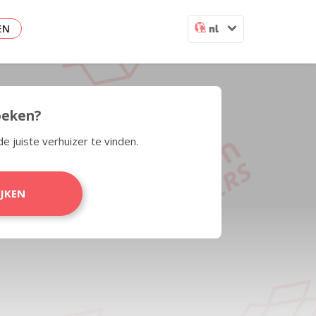
EN
nl
zoeken?
de juiste verhuizer te vinden.
IJKEN