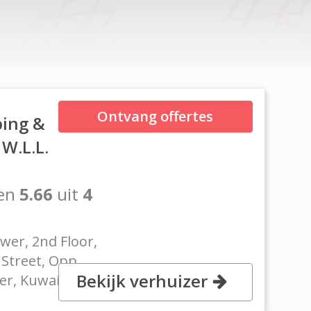
Ontvang offertes
ping &
 W.L.L.
en
5.66
uit
4
ower, 2nd Floor,
 Street, Opp.
Bekijk verhuizer
r, Kuwait City