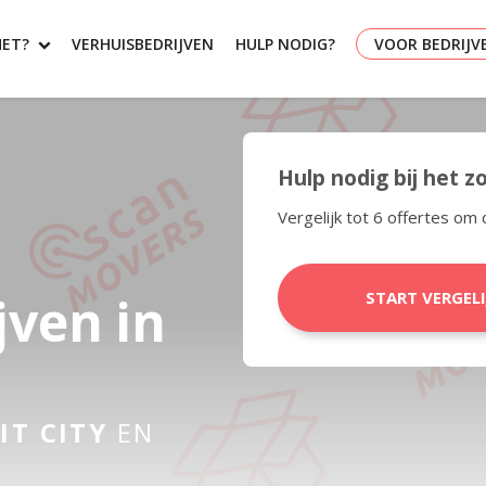
HET?
VERHUISBEDRIJVEN
HULP NODIG?
VOOR BEDRIJV
Hulp nodig bij het 
Vergelijk tot 6 offertes om 
jven in
START VERGEL
T CITY
EN