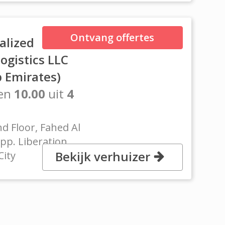
Ontvang offertes
alized
ogistics LLC
b Emirates)
en
10.00
uit
4
nd Floor, Fahed Al
pp. Liberation
Bekijk verhuizer
City