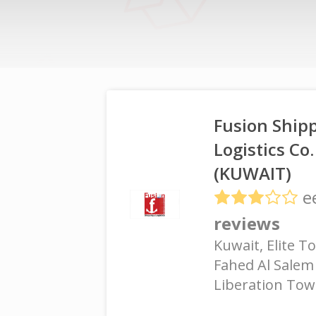
Fusion Ship
Logistics Co.
(KUWAIT)
e
reviews
Kuwait, Elite T
Fahed Al Salem
Liberation Towe