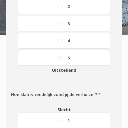
2
3
4
5
Uitstekend
Hoe klantvriendelijk vond jij de verhuizer?
*
Slecht
1