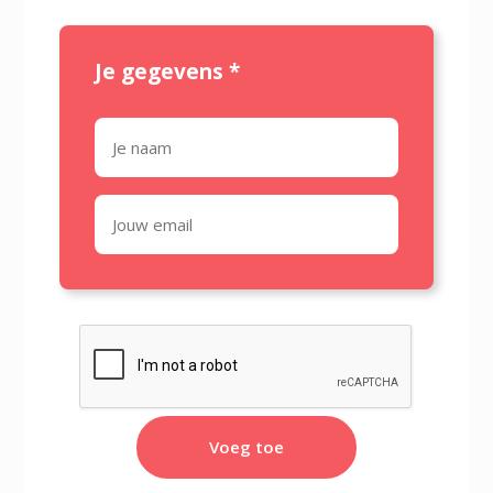
Je gegevens
*
Voeg toe