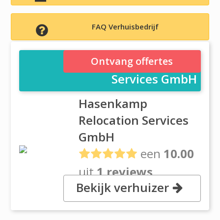
FAQ Verhuisbedrijf
Hasenkamp Relocation
Ontvang offertes
Services GmbH
Hasenkamp
Relocation Services
GmbH
een
10.00
uit
1 reviews
Bekijk verhuizer
, Europaalle 16-18, 50226 Koln-
Frechen