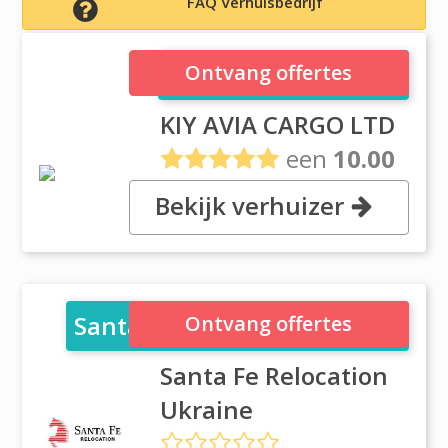
FAQ Verhuisbedrijf
KIY AVIA CARGO LTD
Ontvang offertes
KIY AVIA CARGO LTD
een
10.00
uit
1 reviews
Bekijk verhuizer
, Zlatoustivska st. 2/4, of. 20, Kiev
Santa Fe Relocation Ukraine
Ontvang offertes
Santa Fe Relocation
Ukraine