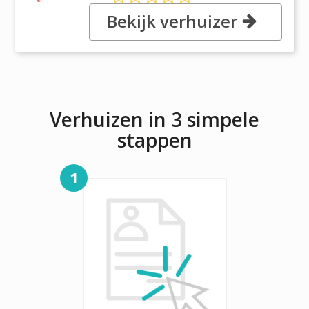
Bekijk verhuizer
, 34 Chervonogvardiyska Str.,
Kiev, Ukraine 02094, Kiev
Verhuizen in 3 simpele
stappen
1