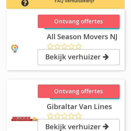
FAQ Verhuisbedrijf
All Season Movers NJ
Ontvang offertes
All Season Movers NJ
Bekijk verhuizer
909 Newark Tpke, NJ 07032
Kearny
Gibraltar Van Lines
Ontvang offertes
Gibraltar Van Lines
Bekijk verhuizer
909 Newark Turnpike, NJ 07032