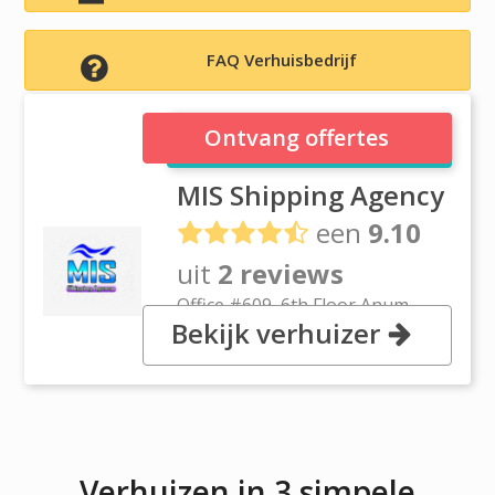
FAQ Verhuisbedrijf
MIS Shipping Agency
Ontvang offertes
MIS Shipping Agency
een
9.10
uit
2 reviews
Office #609, 6th Floor Anum
Bekijk verhuizer
Empire KCHS, Block 7/8, Main
Shahrah-e-Faisal Karachi Sindh
Verhuizen in 3 simpele