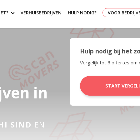
HET?
VERHUISBEDRIJVEN
HULP NODIG?
VOOR BEDRIJV
Hulp nodig bij het 
Vergelijk tot 6 offertes om 
jven in
START VERGEL
HI SIND
EN