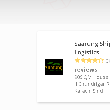
Saarung Shi
Logistics
e
reviews
909 QM House E
Il Chundrigar 
Karachi Sind