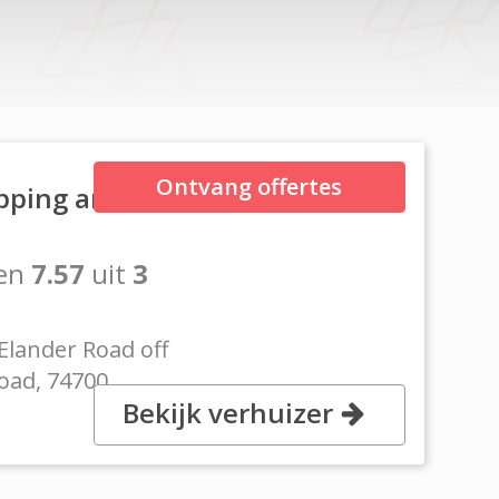
Ontvang offertes
pping and
en
7.57
uit
3
lander Road off
Road, 74700
Bekijk verhuizer