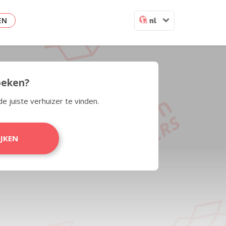
EN
nl
zoeken?
de juiste verhuizer te vinden.
IJKEN