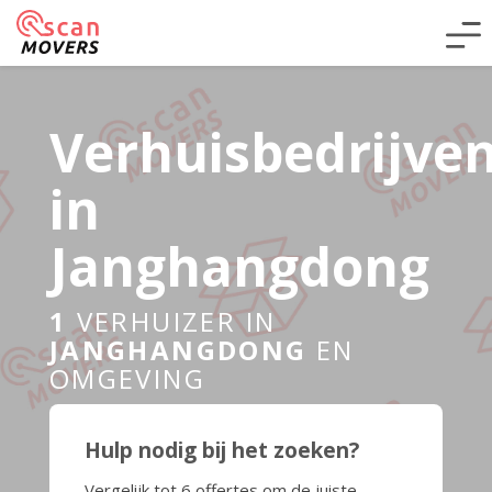
Verhuisbedrijve
in
Janghangdong
1
VERHUIZER IN
JANGHANGDONG
EN
OMGEVING
Hulp nodig bij het zoeken?
Vergelijk tot 6 offertes om de juiste