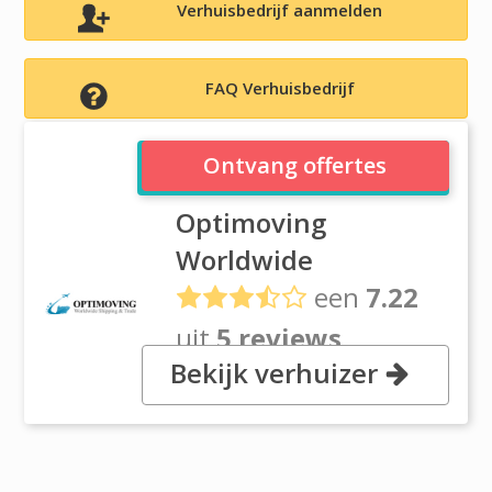
Verhuisbedrijf aanmelden
FAQ Verhuisbedrijf
Optimoving Worldwide
Ontvang offertes
Optimoving
Worldwide
een
7.22
uit
5 reviews
Bekijk verhuizer
, No 147, 783 Janghangdong,
Janghangdong