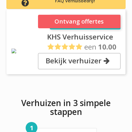
FAQ Verhuisbedrijf
KHS Verhuisservice
Ontvang offertes
KHS Verhuisservice
een
10.00
uit
1 reviews
Bekijk verhuizer
Hoofdweg 48, 9905PD Holwierde
Verhuizen in 3 simpele
stappen
1