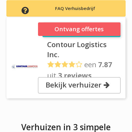
FAQ Verhuisbedrijf
Contour Logistics Inc.
Ontvang offertes
Contour Logistics
Inc.
een
7.87
uit
3 reviews
Bekijk verhuizer
, 2950 Turnpike Dr, Suite 19,
19040 Hatboro, PA
Verhuizen in 3 simpele