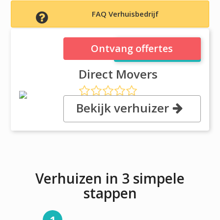
FAQ Verhuisbedrijf
Direct Movers
Ontvang offertes
Direct Movers
Bekijk verhuizer
, 2 Lemon Street,, B63 3XE
Halesowen
Verhuizen in 3 simpele
stappen
1