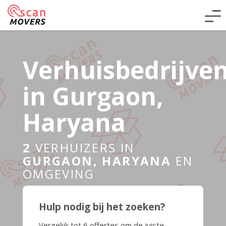
Verhuisbedrijve
in Gurgaon,
Haryana
2
VERHUIZERS IN
GURGAON, HARYANA
EN
OMGEVING
Hulp nodig bij het zoeken?
Vergelijk tot 6 offertes om de juiste