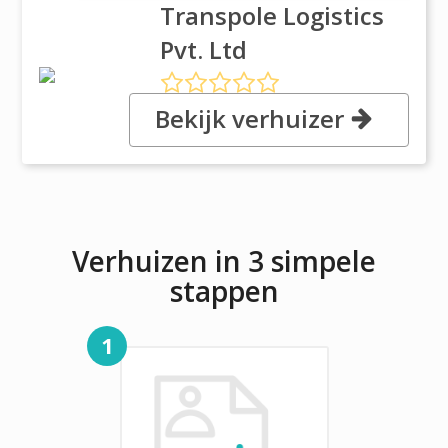
Transpole Logistics
Pvt. Ltd
Bekijk verhuizer
, Building No.8, Tower A, 2nd
Floor, DLF, Gurgaon, Haryana
Verhuizen in 3 simpele
stappen
1