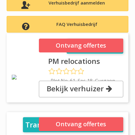
Verhuisbedrijf aanmelden
FAQ Verhuisbedrijf
PM relocations
Ontvang offertes
PM relocations
, Plot No. 61, Sec-18, Gurgaon
Bekijk verhuizer
122015, 122015 Gurgaon,
Haryana
Transpole Logistics Pvt. Ltd
Ontvang offertes