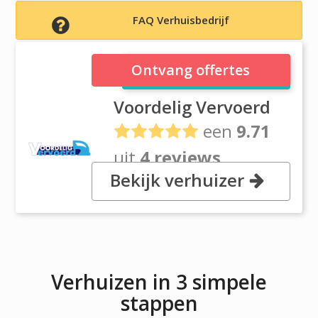
FAQ Verhuisbedrijf
Voordelig Vervoerd
Ontvang offertes
Voordelig Vervoerd
een
9.71
uit
4 reviews
Bekijk verhuizer
Camphuysenstraat 156, 9721 KK
Groningen
Verhuizen in 3 simpele
stappen