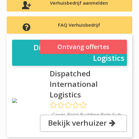
Verhuisbedrijf aanmelden
FAQ Verhuisbedrijf
Dispatched International
Ontvang offertes
Logistics
Dispatched
International
Logistics
, Gergi, Bekli Building Bole Sub
Bekijk verhuizer
City House no.542/3A, 87111
Gergi, Addis Ababa