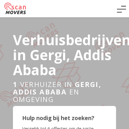
Verhuisbedrijve
in Gergi, Addis
Ababa
1
VERHUIZER IN
GERGI,
ADDIS ABABA
EN
OMGEVING
Hulp nodig bij het zoeken?
Vergelijk tot 6 offertes om de juiste