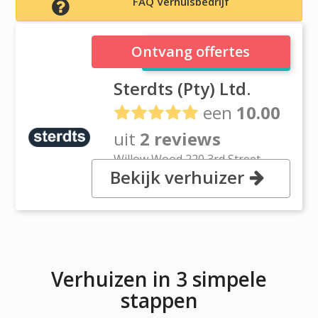
FAQ Verhuisbedrijf
Sterdts (Pty) Ltd.
Ontvang offertes
Sterdts (Pty) Ltd.
een
10.00
uit
2 reviews
Willow Wood 220 3rd Street
Bekijk verhuizer
Chartwell, Johannesburg 2055
Gauteng
Verhuizen in 3 simpele
stappen