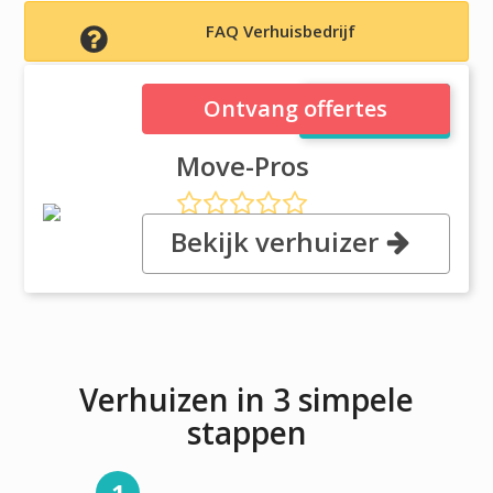
FAQ Verhuisbedrijf
Move-Pros
Ontvang offertes
Move-Pros
Bekijk verhuizer
, 47626 Kato Road, 94538
Fremont, CA
Verhuizen in 3 simpele
stappen
1