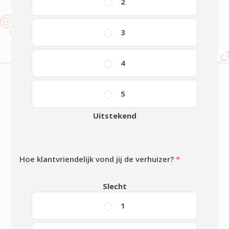
2
3
4
5
Uitstekend
Hoe klantvriendelijk vond jij de verhuizer?
*
Slecht
1