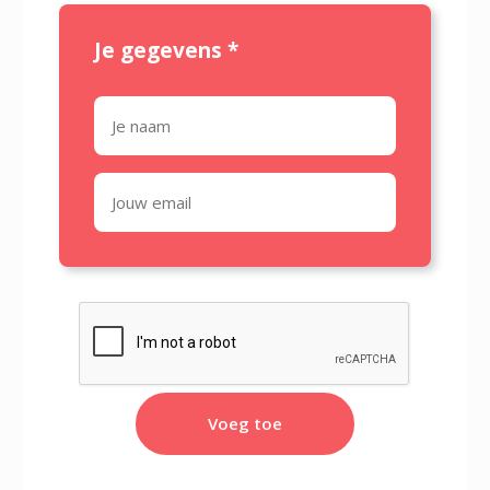
Je gegevens
*
Voeg toe