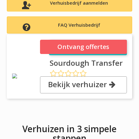
Verhuisbedrijf aanmelden
FAQ Verhuisbedrijf
Sourdough Transfer
Ontvang offertes
Sourdough Transfer
Bekijk verhuizer
, 600 Driveway St., 99701
Fairbanks, AK
Verhuizen in 3 simpele
stappen