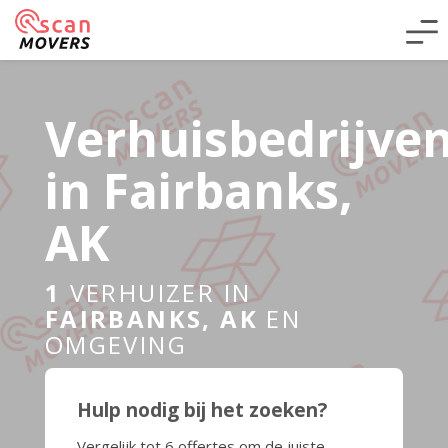
Verhuisbedrijve
in Fairbanks,
AK
1
VERHUIZER IN
FAIRBANKS, AK
EN
OMGEVING
Hulp nodig bij het zoeken?
Vergelijk tot 6 offertes om de juiste