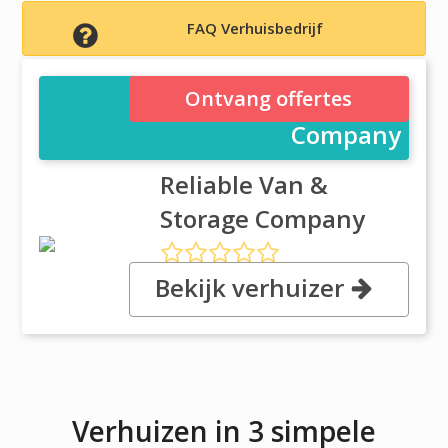
FAQ Verhuisbedrijf
Reliable Van & Storage
Ontvang offertes
Company
Reliable Van &
Storage Company
Bekijk verhuizer
, 550 Division Street, 7201
Elizabeth, NJ
Verhuizen in 3 simpele