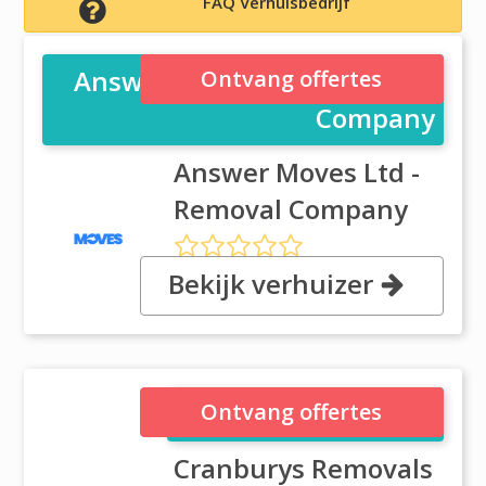
FAQ Verhuisbedrijf
Answer Moves Ltd - Removal
Ontvang offertes
Company
Answer Moves Ltd -
Removal Company
Bekijk verhuizer
26 Chicken Hall Lane, SO50 6RP
Eastleigh
Cranburys Removals
Ontvang offertes
Cranburys Removals