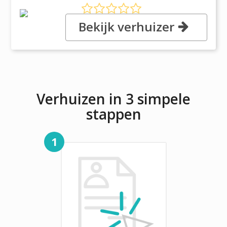
Bekijk verhuizer
, Oak Cottage, SO50 7DB
EASTLEIGH
Verhuizen in 3 simpele
stappen
1