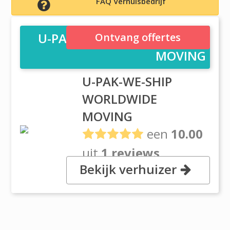
FAQ Verhuisbedrijf
U-PAK-WE-SHIP WORLDWIDE
Ontvang offertes
MOVING
U-PAK-WE-SHIP
WORLDWIDE
MOVING
een
10.00
uit
1 reviews
Bekijk verhuizer
, 30 Lake House RoadWanstead,
London E11 3QS