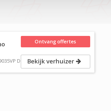
Ontvang offertes
no
Bekijk verhuizer
 9035VP Dronryp