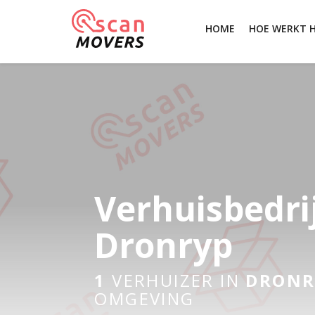
HOME
HOE WERKT 
Verhuisbedri
Dronryp
1
VERHUIZER IN
DRONR
OMGEVING