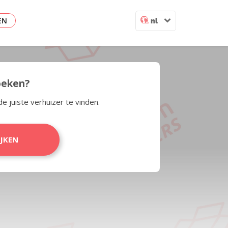
EN
nl
zoeken?
de juiste verhuizer te vinden.
IJKEN