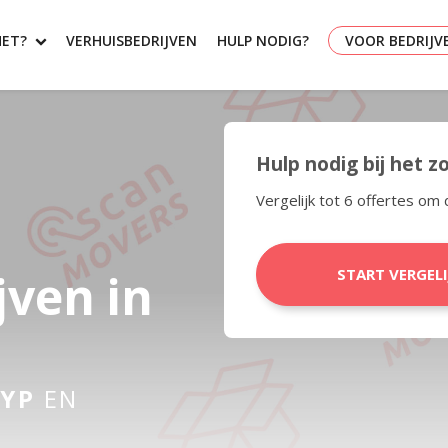
HET?
VERHUISBEDRIJVEN
HULP NODIG?
VOOR BEDRIJV
Hulp nodig bij het 
Vergelijk tot 6 offertes om 
jven in
START VERGEL
YP
EN