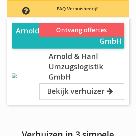
FAQ Verhuisbedrijf
Arnold & Hanl Umzugslogistik
Ontvang offertes
GmbH
Arnold & Hanl
Umzugslogistik
GmbH
Bekijk verhuizer
, , 63128 Dietzenbach
Verhuizen in 3 simpele