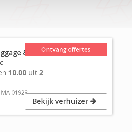
Ontvang offertes
ggage & Box
nc
en
10.00
uit
2
, MA 01923
Bekijk verhuizer