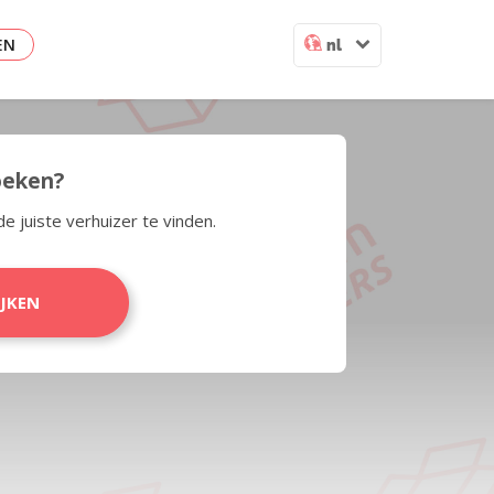
EN
nl
zoeken?
de juiste verhuizer te vinden.
IJKEN