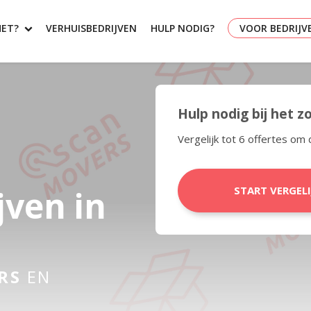
HET?
VERHUISBEDRIJVEN
HULP NODIG?
VOOR BEDRIJV
Hulp nodig bij het 
Vergelijk tot 6 offertes om 
jven in
START VERGEL
RS
EN