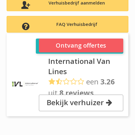
Verhuisbedrijf aanmelden
FAQ Verhuisbedrijf
International Van Lines
Ontvang offertes
International Van
Lines
een
3.26
uit
8 reviews
Bekijk verhuizer
, 3957 NW 126 Ave., 33065 Coral
Springs, FL