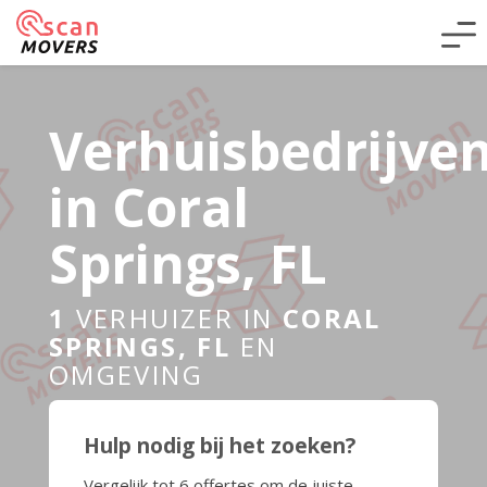
Verhuisbedrijve
in Coral
Springs, FL
1
VERHUIZER IN
CORAL
SPRINGS, FL
EN
OMGEVING
Hulp nodig bij het zoeken?
Vergelijk tot 6 offertes om de juiste