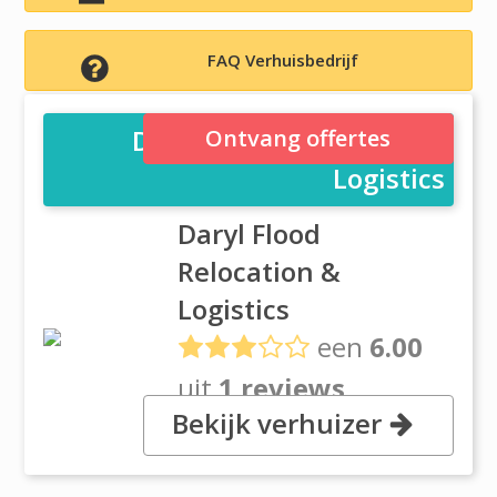
FAQ Verhuisbedrijf
Daryl Flood Relocation &
Ontvang offertes
Logistics
Daryl Flood
Relocation &
Logistics
een
6.00
uit
1 reviews
Bekijk verhuizer
, 450 Airline Drive, Suite 100,
75019 Coppell, Texas