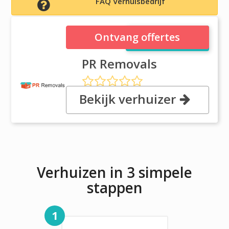
FAQ Verhuisbedrijf
PR Removals
Ontvang offertes
PR Removals
Bekijk verhuizer
7 Shimar St, VIC 3978 Clyde
North
Verhuizen in 3 simpele
stappen
1