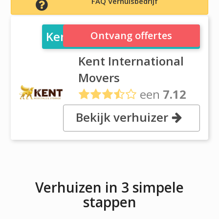
FAQ Verhuisbedrijf
Kent International Movers
Ontvang offertes
Kent International
Movers
een
7.12
uit
11 reviews
Bekijk verhuizer
, 30 Duerdin St, 3168 Clayton
Verhuizen in 3 simpele
stappen