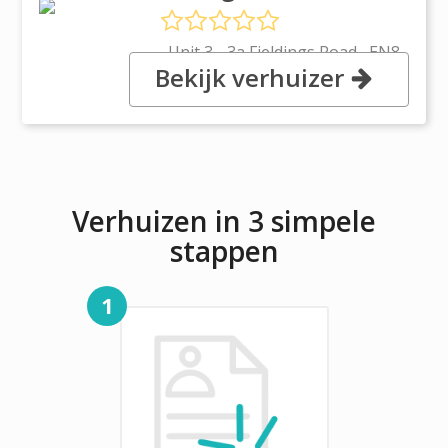
, Unit 3 - 3a Fieldings Road,, EN8
Bekijk verhuizer
9TL Cheshunt, Waltham Cross,
Hertfordshire
Verhuizen in 3 simpele
stappen
1