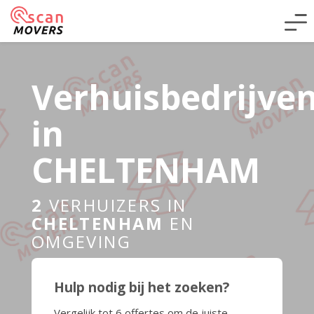
Verhuisbedrijve
in
CHELTENHAM
2
VERHUIZERS IN
CHELTENHAM
EN
OMGEVING
Hulp nodig bij het zoeken?
Vergelijk tot 6 offertes om de juiste