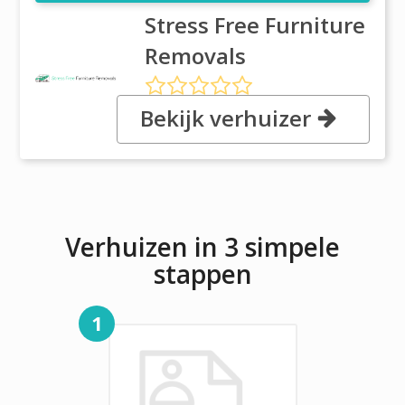
Stress Free Furniture
Removals
Bekijk verhuizer
2 Freda Avenue, VIC 3192
Cheltenham
Verhuizen in 3 simpele
stappen
1