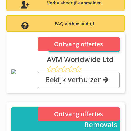
Verhuisbedrijf aanmelden
FAQ Verhuisbedrijf
AVM Worldwide Ltd
Ontvang offertes
AVM Worldwide Ltd
Bekijk verhuizer
, Unit 42, Lansdown Ind. Estate,
GL51 8PL CHELTENHAM
Stress Free Furniture
Ontvang offertes
Removals