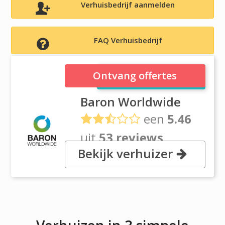
Verhuisbedrijf aanmelden
FAQ Verhuisbedrijf
Baron Worldwide
Ontvang offertes
Baron Worldwide
een
5.46
uit
53 reviews
Bekijk verhuizer
, 6989 S. Jordan Road, 80112
Centennial, CO