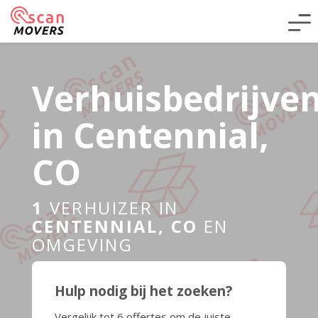
Verhuisbedrijve
in Centennial,
CO
1
VERHUIZER IN
CENTENNIAL, CO
EN
OMGEVING
Hulp nodig bij het zoeken?
Vergelijk tot 6 offertes om de juiste