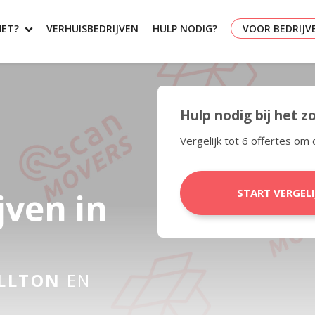
HET?
VERHUISBEDRIJVEN
HULP NODIG?
VOOR BEDRIJV
Hulp nodig bij het 
Vergelijk tot 6 offertes om 
jven in
START VERGEL
LLTON
EN