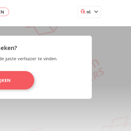
EN
nl
zoeken?
de juiste verhuizer te vinden.
IJKEN