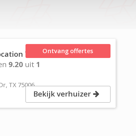
Ontvang offertes
ocation Texas
en
9.20
uit
1
Dr, TX 75006
Bekijk verhuizer