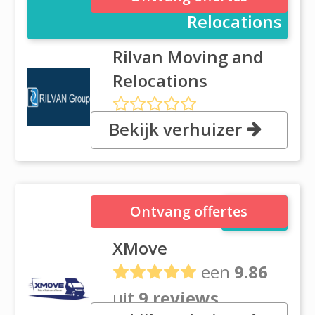
Relocations
Rilvan Moving and
Relocations
Bekijk verhuizer
29 Topraisar Street, 014569
Bucharest
XMove
Ontvang offertes
XMove
een
9.86
uit
9 reviews