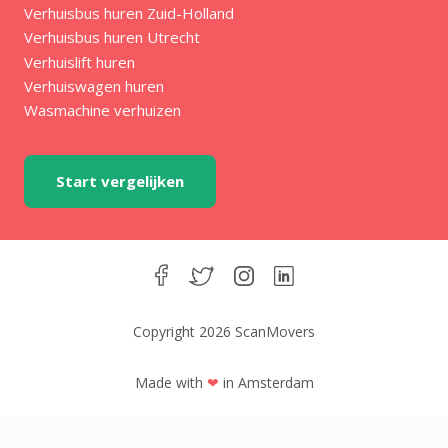
Verhuisbus huren Zuid-Holland
Verhuisbus huren Utrecht
Verhuislift huren
Verhuiswagen huren
Wasmachine verhuizen
Start vergelijken
Copyright 2026 ScanMovers
Made with
❤
in Amsterdam