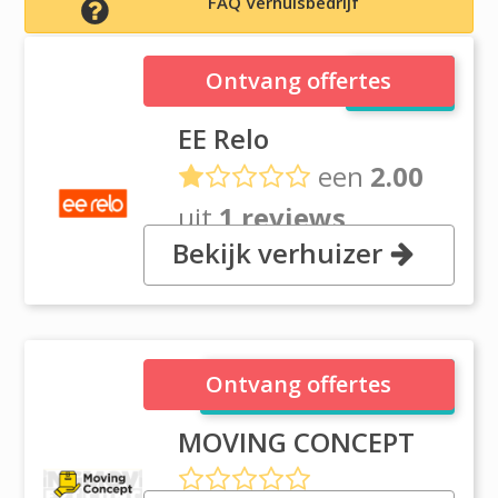
FAQ Verhuisbedrijf
EE Relo
Ontvang offertes
EE Relo
een
2.00
uit
1 reviews
Bekijk verhuizer
38 Boisoara Street, District 6
Bucharest
MOVING CONCEPT
Ontvang offertes
MOVING CONCEPT