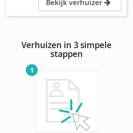
Bekijk verhuizer
Soseaua Banatului 76, Chitila
077045 Bucharest
Verhuizen in 3 simpele
stappen
1