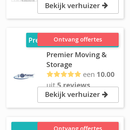
Bekijk verhuizer
1 Mladinonici Dragos Street,
41781 Bucharest
Premier Moving & Storage
Ontvang offertes
Premier Moving &
Storage
een
10.00
uit
5 reviews
Bekijk verhuizer
Bulevardul Ferdinand I, Nr. 168,
sector 2 Bucharest
Rilvan Moving and
Ontvang offertes