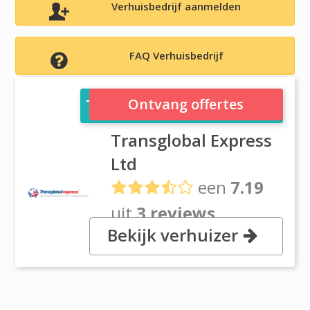
Verhuisbedrijf aanmelden
FAQ Verhuisbedrijf
Transglobal Express Ltd
Ontvang offertes
Transglobal Express
Ltd
een
7.19
uit
3 reviews
Bekijk verhuizer
, Unit 5, The Gateway, CH62 3NX
Bromborough