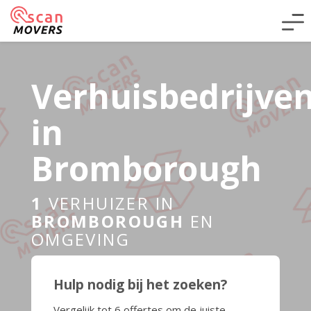
Verhuisbedrijve
in
Bromborough
1
VERHUIZER IN
BROMBOROUGH
EN
OMGEVING
Hulp nodig bij het zoeken?
Vergelijk tot 6 offertes om de juiste