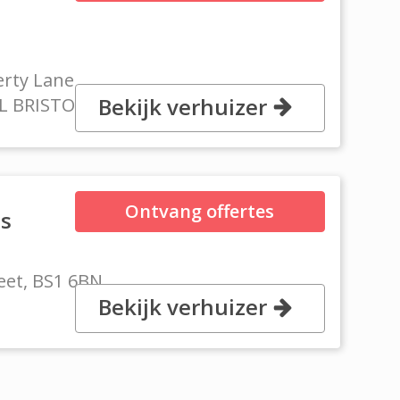
erty Lane
Bekijk verhuizer
TL BRISTOL
Ontvang offertes
ls
reet, BS1 6BN
Bekijk verhuizer