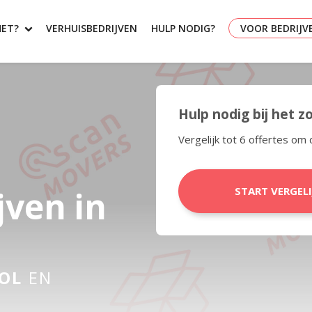
HET?
VERHUISBEDRIJVEN
HULP NODIG?
VOOR BEDRIJV
Hulp nodig bij het 
Vergelijk tot 6 offertes om 
jven in
START VERGEL
OL
EN