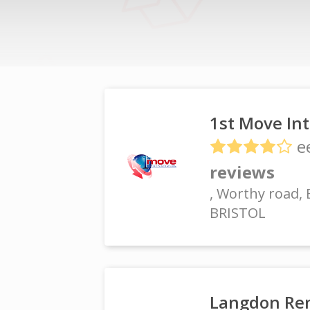
1st Move In
e
reviews
, Worthy road,
BRISTOL
Langdon Re