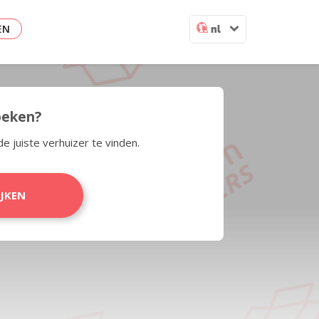
EN
nl
zoeken?
de juiste verhuizer te vinden.
IJKEN