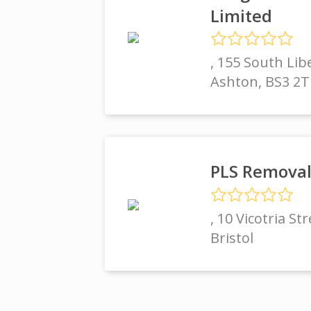
Limited
, 155 South Lib
Ashton, BS3 2
PLS Remova
, 10 Vicotria St
Bristol