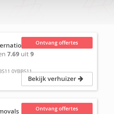
Ontvang offertes
ternational
en
7.69
uit
9
 BS11 0YBBS11
Bekijk verhuizer
Ontvang offertes
movals