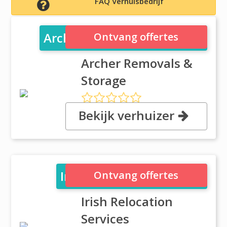
FAQ Verhuisbedrijf
Archer Removals & Storage
Ontvang offertes
Archer Removals &
Storage
Bekijk verhuizer
, 10 Dargan Crescent, BT3 9JP
BELFAST
Irish Relocation Services
Ontvang offertes
Irish Relocation
Services