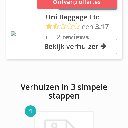
Uni Baggage Ltd
Ontvang offertes
Uni Baggage Ltd
een
3.17
uit
2 reviews
Bekijk verhuizer
, 85 Sydenham Rd, BT3 9DJ
Belfast
Verhuizen in 3 simpele
stappen
1