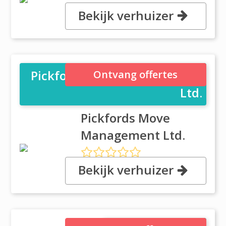
Bekijk verhuizer
, 5 Edgewater Road, Belfast
Pickfords Move Management
Ontvang offertes
Ltd.
Pickfords Move
Management Ltd.
Bekijk verhuizer
, 2-10 Duncrue Road, BT39BN
Belfast