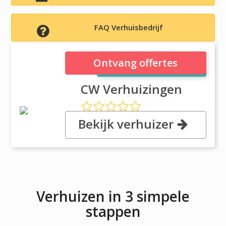
FAQ Verhuisbedrijf
CW Verhuizingen
Ontvang offertes
CW Verhuizingen
Bekijk verhuizer
Leekbusweg 2 b, 5741 SV Beek
en Donk
Verhuizen in 3 simpele
stappen