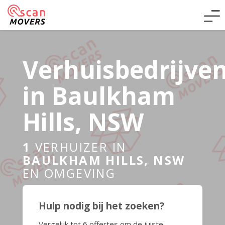
Verhuisbedrijve
in Baulkham
Hills, NSW
1
VERHUIZER IN
BAULKHAM HILLS, NSW
EN OMGEVING
Hulp nodig bij het zoeken?
Vergelijk tot 6 offertes om de juiste