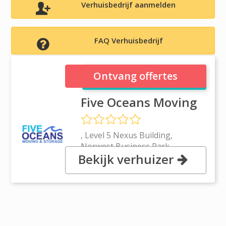
Verhuisbedrijf aanmelden
FAQ Verhuisbedrijf
Five Oceans Moving
Ontvang offertes
Five Oceans Moving
, Level 5 Nexus Building,
Norwest Business Park,
Bekijk verhuizer
Columbia Court, 2153 Baulkham
Hills, NSW