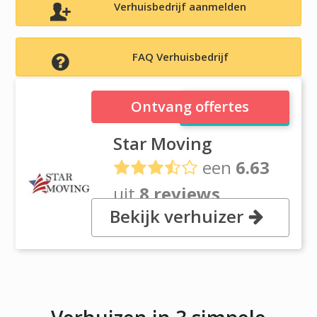
Verhuisbedrijf aanmelden
FAQ Verhuisbedrijf
Star Moving
Ontvang offertes
Star Moving
een
6.63
uit
8 reviews
Bekijk verhuizer
, 12/9 Seven Hills Rd., 2153
Baulkham Hills