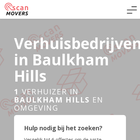
Verhuisbedrijve
in Baulkham
Hills
1
VERHUIZER IN
BAULKHAM HILLS
EN
OMGEVING
Hulp nodig bij het zoeken?
Vergelijk tot 6 offertes om de juiste