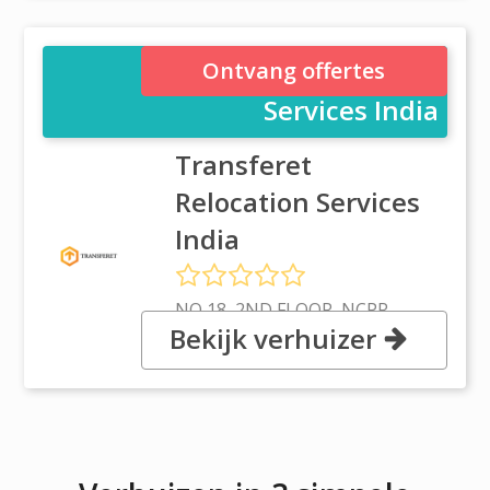
Transferet Relocation
Ontvang offertes
Services India
Transferet
Relocation Services
India
NO 18, 2ND FLOOR, NCPR
Bekijk verhuizer
INDUSTRIAL AREA, 560048
BANGALORE