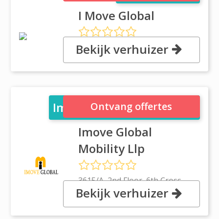
I Move Global
Bekijk verhuizer
, 3615/A, 2nd Floor, 6th Cross,
560008 Bangalore
Imove Global Mobility Llp
Ontvang offertes
Imove Global
Mobility Llp
3615/A, 2nd Floor, 6th Cross
Bekijk verhuizer
13th G main, HAL 2nd Stage,
560008 Bangalore