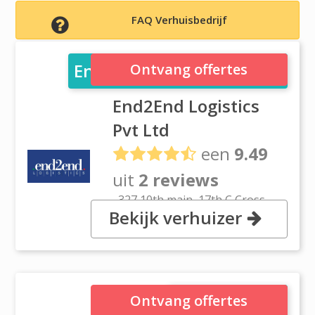
FAQ Verhuisbedrijf
End2End Logistics Pvt Ltd
Ontvang offertes
End2End Logistics
Pvt Ltd
een
9.49
uit
2 reviews
, 327 10th main, 17th C Cross
Bekijk verhuizer
Indira Nagar ||, 560038
Bangalore
I Move Global
Ontvang offertes