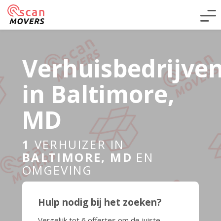
Verhuisbedrijve
in Baltimore,
MD
1
VERHUIZER IN
BALTIMORE, MD
EN
OMGEVING
Hulp nodig bij het zoeken?
Vergelijk tot 6 offertes om de juiste