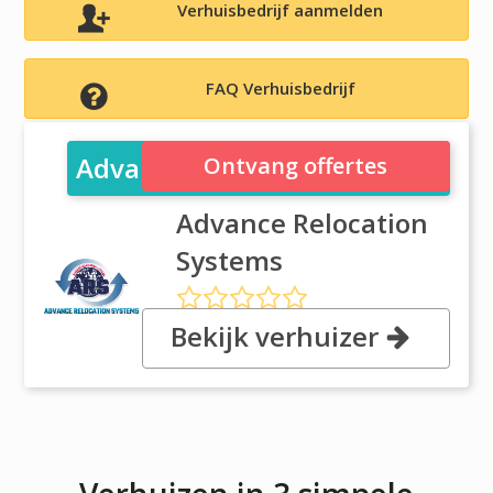
Verhuisbedrijf aanmelden
FAQ Verhuisbedrijf
Advance Relocation Systems
Ontvang offertes
Advance Relocation
Systems
Bekijk verhuizer
, 11500 Crossroads Circle, 21220
Baltimore, MD