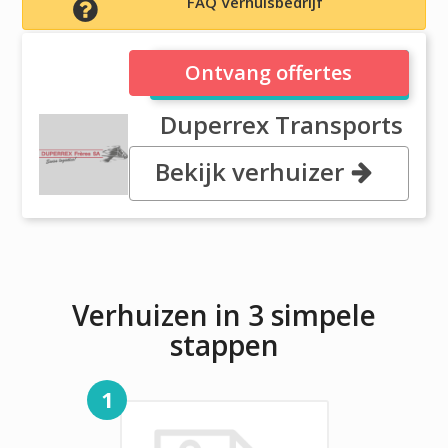
FAQ Verhuisbedrijf
Duperrex Transports
Ontvang offertes
Duperrex Transports
Bekijk verhuizer
Route d’Apples 6, 1144 Ballens
Verhuizen in 3 simpele
stappen
1